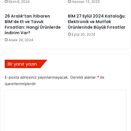
Ekim 6, 2024
Haziran 13, 2025
26 Aralık’tan İtibaren
BİM 27 Eylül 2024 Kataloğu:
BİM’de Et ve Tavuk
Elektronik ve Mutfak
Fırsatları: Hangi Ürünlerde
Ürünlerinde Büyük Fırsatlar
İndirim Var?
Eylül 20, 2024
Aralık 26, 2024
Bir yanıt yazın
E-posta adresiniz yayınlanmayacak.
Gerekli alanlar
*
ile
işaretlenmişlerdir
Y
o
r
u
m