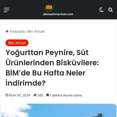
Menü
Dış gö
A
Anasayfa
/
Bim Aktüel
Bim Aktüel
Yoğurttan Peynire, Süt
Ürünlerinden Bisküvilere:
BİM’de Bu Hafta Neler
İndirimde?
Ekim 30, 2024
383
1 dakika okuma süresi