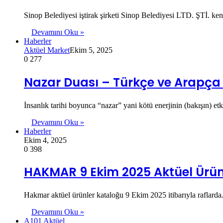
Sinop Belediyesi iştirak şirketi Sinop Belediyesi LTD. ŞTİ. ke
Devamını Oku »
Haberler
Aktüel Market
Ekim 5, 2025
0
277
Nazar Duası – Türkçe ve Arapç
İnsanlık tarihi boyunca “nazar” yani kötü enerjinin (bakışın) et
Devamını Oku »
Haberler
Ekim 4, 2025
0
398
HAKMAR 9 Ekim 2025 Aktüel Ürün
Hakmar aktüel ürünler kataloğu 9 Ekim 2025 itibarıyla raflard
Devamını Oku »
A101 Aktüel