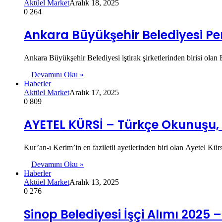
Aktüel Market
Aralık 18, 2025
0
264
Ankara Büyükşehir Belediyesi Pe
Ankara Büyükşehir Belediyesi iştirak şirketlerinden birisi ol
Devamını Oku »
Haberler
Aktüel Market
Aralık 17, 2025
0
809
AYETEL KÜRSİ – Türkçe Okunuşu, M
Kur’an-ı Kerim’in en faziletli ayetlerinden biri olan Ayetel Kürs
Devamını Oku »
Haberler
Aktüel Market
Aralık 13, 2025
0
276
Sinop Belediyesi İşçi Alımı 2025 