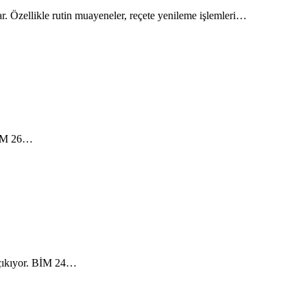
ar. Özellikle rutin muayeneler, reçete yenileme işlemleri…
 BİM 26…
a çıkıyor. BİM 24…