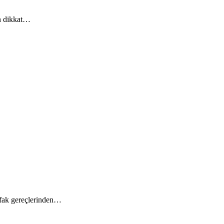
en dikkat…
utfak gereçlerinden…