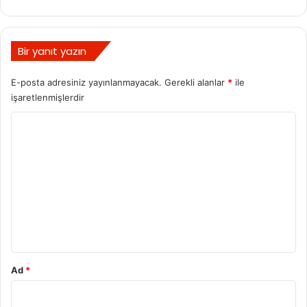
Bir yanıt yazın
E-posta adresiniz yayınlanmayacak.
Gerekli alanlar
*
ile
işaretlenmişlerdir
Y
o
r
u
m
*
Ad
*