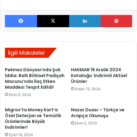
Facebook
X
LinkedIn
Pinterest
İlgili Makaleler
Pekmez Dünyası’nda Şok
HAKMAR 19 Aralık 2024
İddia: Ballı Bitkisel Padişah
Kataloğu: İndirimli Aktüel
Macunu’nda İlaç Etken
Ürünler
Maddesi Tespit Edildi!
Aralık 15, 2024
Ekim 9, 2024
Migros’ta Money Kart’a
Nazar Duası – Türkçe ve
Özel Deterjan ve Temizlik
Arapça Okunuşu
Ürünlerinde Büyük
Ekim 5, 2025
İndirimler!
Eylül 19, 2024