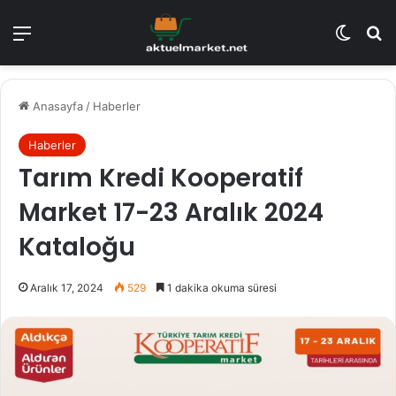
Menü
Dış gö
A
Anasayfa
/
Haberler
Haberler
Tarım Kredi Kooperatif
Market 17-23 Aralık 2024
Kataloğu
Aralık 17, 2024
529
1 dakika okuma süresi