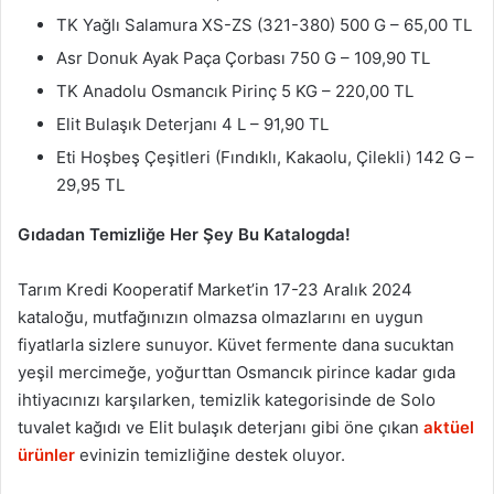
TK Yağlı Salamura XS-ZS (321-380) 500 G – 65,00 TL
Asr Donuk Ayak Paça Çorbası 750 G – 109,90 TL
TK Anadolu Osmancık Pirinç 5 KG – 220,00 TL
Elit Bulaşık Deterjanı 4 L – 91,90 TL
Eti Hoşbeş Çeşitleri (Fındıklı, Kakaolu, Çilekli) 142 G –
29,95 TL
Gıdadan Temizliğe Her Şey Bu Katalogda!
Tarım Kredi Kooperatif Market’in 17-23 Aralık 2024
kataloğu, mutfağınızın olmazsa olmazlarını en uygun
fiyatlarla sizlere sunuyor. Küvet fermente dana sucuktan
yeşil mercimeğe, yoğurttan Osmancık pirince kadar gıda
ihtiyacınızı karşılarken, temizlik kategorisinde de Solo
tuvalet kağıdı ve Elit bulaşık deterjanı gibi öne çıkan
aktüel
ürünler
evinizin temizliğine destek oluyor.