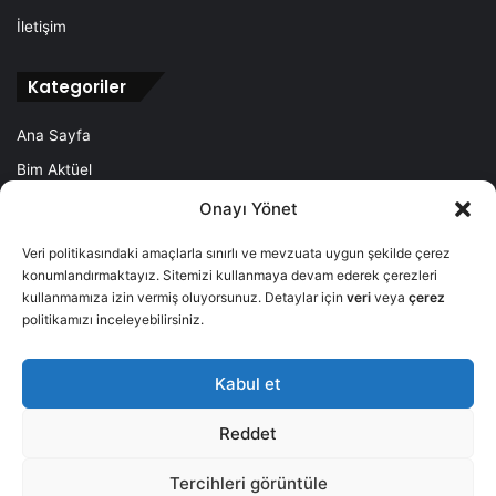
İletişim
Kategoriler
Ana Sayfa
Bim Aktüel
A101 Aktüel
Onayı Yönet
Şok Aktüel
Veri politikasındaki amaçlarla sınırlı ve mevzuata uygun şekilde çerez
Haberler
konumlandırmaktayız. Sitemizi kullanmaya devam ederek çerezleri
kullanmamıza izin vermiş oluyorsunuz. Detaylar için
veri
veya
çerez
politikamızı inceleyebilirsiniz.
Kabul et
© 2026
Powered by Aktuel Market
- Tüm Hakları Saklıdır.
Reddet
Ana Sayfa
Bim Aktüel
A101 Aktüel
Şok Aktüel
Haberler
Tercihleri görüntüle
Facebook
X
Pinterest
Instagram