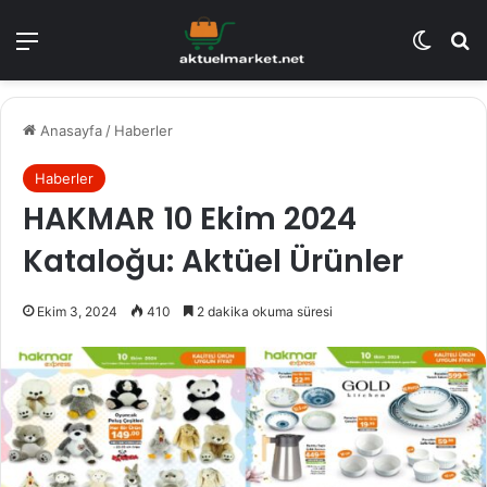
Menü
Dış gö
A
Anasayfa
/
Haberler
Haberler
HAKMAR 10 Ekim 2024
Kataloğu: Aktüel Ürünler
Ekim 3, 2024
410
2 dakika okuma süresi