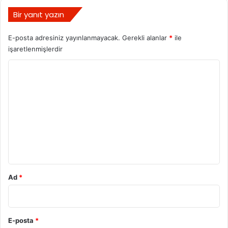
Bir yanıt yazın
E-posta adresiniz yayınlanmayacak.
Gerekli alanlar
*
ile
işaretlenmişlerdir
Y
o
r
u
m
*
Ad
*
E-posta
*