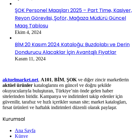
ŞOK Personel Maaşları 2025 – Part Time, Kasiyer,
Reyon Görevlisi, Şoför, Mağaza Müdürü Güncel
Maaş Tablosu
Ekim 4, 2024
BİM 20 Kasım 2024 Kataloğu: Buzdolabı ve Derin
Dondurucu Alacaklar İçin Avantajlı Fiyatlar
Kasım 11, 2024
aktuelmarket.net
,
A101
,
BİM
,
ŞOK
ve diğer zincir marketlerin
aktüel ürünler
kataloglarını en güncel ve doğru şekilde
okuyucularıyla buluşturan, Türkiye’nin önde gelen haber
sitelerinden biridir. Kampanya ve indirimleri takip edenler için
güvenilir, tarafsız ve hızlı içerikler sunan site; market katalogları,
fırsat ürünleri ve haftalık indirimleri düzenli olarak paylaşır.
Kurumsal
Ana Sayfa
Künye