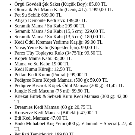
Örgü Gövdeli Şık Saksı (Küçük Boy): 85,00 TL
Otomatik Pet Mama Kabı (Geniş 4 L): 1.999,00 TL
Pet Su Sebili: 699,00 TL
Ahşap Demonte Kedi Evi: 199,00 TL
Seramik Mama / Su Kabı: 299,00 TL
Seramik Mama / Su Kabı (15,5 cm): 229,00 TL
Seramik Mama / Su Kabı (13,5 cm): 189,00 TL
Kedi Ödül Kreması Yedirme Kaşığı: 99,00 TL
Yavaş Yeme Kabı (Köpekler İçin): 99,00 TL
Parex Tüy Toplayıcı Rulo (3×75’li): 99,50 TL
Köpek Mama Kabı: 35,00 TL
Mama ve Su Kabı: 19,00 TL
Kedi Kumu Küreği: 12,50 TL
Petfan Kedi Kumu (Pudralı): 99,00 TL
Pedigree Kuru Köpek Maması (500 g): 59,00 TL
Pedigree Biscrok Köpek Ödül Maması (200 g): 31,45 TL
Jungle Kedi Macunu (75 ml): 59,50 TL
Kitekat Biftek & Sebzeli Kuru Kedi Maması (300 g): 42,00
TL
Dreamies Kedi Maması (60 g): 20,75 TL
Konserve Kedi Maması (Biftekli): 47,00 TL
Etli Kedi Maması: 47,00 TL
Bado Muhabbet Kuş Yemi (400 g, Vitaminli + Special): 27,50
TL
Pet Pati Temizleyici: 199,00 TL