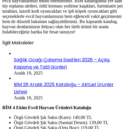
evcil hayvanlarınızı mutlu edebilirsiniz. BİM kataloğunda yer alan
tüy toplama aletleri, ödül kreması yedirme kaşıkları, furminatör pet
tarakları, lazerli kedi oyuncakları ve ipli köpek oyuncakları gibi
seçeneklerle evcil hayvanlarınızın hem eğlenceli vakit geçirmesini
hem de düzenli bakımını sağlayabilirsiniz. Bu kapsamlı katalog,
hayvan dostlarımızın ihtiyacı olan her türlü ürünü bir arada
bulabileceğiniz harika bir fırsat sunuyor!
İlgili Makaleler
Sağlık Ocağı Çalışma Saatleri 2026 – Açılış,
Kapanış ve Tatil Günleri
Aralık 19, 2025
BİM 26 Aralık 2025 Kataloğu – Aktüel Ürünler
Listesi
Aralık 19, 2025
BİM 4 Ekim Evcil Hayvan Ürünleri Kataloğu
Örgü Gövdeli Şık Saksı (Kare): 149,00 TL
Örgü Gövdeli Şık Saksı (Sarmal Desen): 139,00 TL
Örgü Gövdeli Şık Saksı (Orta Boy): 119,00 TL