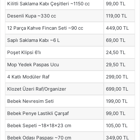
Kilitli Saklama Kabı Çeşitleri ~1150 cc
99,00 TL
Desenli Kupa ~330 cc
119,00 TL
12 Parça Kahve Fincan Seti ~90 cc
449,00 TL
Saplı Saklama Kabı ~6 L
69,00 TL
Poşet Klipsi 6’lı
24,50 TL
Mop Yedek Paspas Ucu
29,50 TL
4 Katlı Modüler Raf
299,00 TL
Klozet Üzeri Raf/Organizer
699,00 TL
Bebek Nevresim Seti
199,00 TL
Bebek Penye Lastikli Çarşaf
99,00 TL
Bebek Sepeti ~18x18x23 cm
105,00 TL
Bebek Odası Paspası ~70 cm
349,00 TL