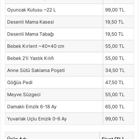
Oyuncak Kutusu ~22 L
99,00 TL
Desenli Mama Kasesi
19,50 TL
Desenli Mama Tabağı
19,50 TL
Bebek Kırlent ~40×40 cm
55,00 TL
Bebek 2’li Yastık Kılıfı
55,00 TL
Anne Sütü Saklama Poşeti
34,50 TL
Göğüs Pedi
47,50 TL
Meyve Süzgeci
55,00 TL
Damaklı Emzik 6-18 Ay
65,00 TL
Yuvarlak Uçlu Emzik 0-6 Ay
99,00 TL