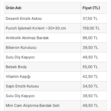
Ürün Adı
Fiyat (TL)
Desenli Emzik Askısı
37,50 TL
Punch İşlemeli Kırlent ~30×30 cm
159,00 TL
Antikolik Akıtmaz Bardak
99,00 TL
Biberon Kurutucu
39,50 TL
Sulu Diş Kaşıyıcı
49,50 TL
Bebek Body
55,00 TL
Vitamin Kaşığı
42,50 TL
Saplı Emzik Kutusu
34,50 TL
Sulu Diş Kaşıyıcı
39,50 TL
Mini Cam Alıştırma Bardak Seti
49,50 TL