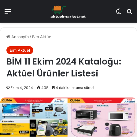
Menü
Dış gö
A
Anasayfa
/
Bim Aktüel
Bim Aktüel
BİM 11 Ekim 2024 Kataloğu:
Aktüel Ürünler Listesi
Ekim 4, 2024
435
4 dakika okuma süresi