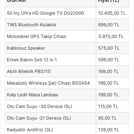
Ürün Adı
Fiyat (TL)
50 İnç Ultra HD Google TV DG22000
10.495,00 TL
TWS Bluetooth Kulaklık
699,00 TL
Motosiklet GPS Takip Cihazı
3.975,00 TL
Kablosuz Speaker
575,00 TL
Erkek Bakım Seti 12 in 1
599,00 TL
Akıllı Bileklik PBS115
169,00 TL
Masaüstü Wireless Şarj Cihazı BSGX64
199,00 TL
Kalp Ledli Masa Lambası
199,00 TL
Oto Cam Suyu -30 Derece (5L)
115,00 TL
Oto Cam Suyu -21 Derece (5L)
95,00 TL
Radyatör Antifrizi (3L)
139,00 TL