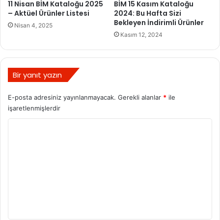
11 Nisan BİM Kataloğu 2025
BİM 15 Kasım Kataloğu
– Aktüel Ürünler Listesi
2024: Bu Hafta Sizi
Bekleyen İndirimli Ürünler
Nisan 4, 2025
Kasım 12, 2024
Bir yanıt yazın
E-posta adresiniz yayınlanmayacak.
Gerekli alanlar
*
ile
işaretlenmişlerdir
Y
o
r
u
m
*