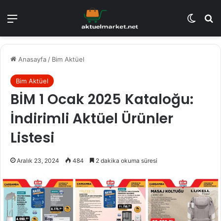
Menü
Dış gö
A
Anasayfa
/
Bim Aktüel
Bim Aktüel
BİM 1 Ocak 2025 Kataloğu:
İndirimli Aktüel Ürünler
Listesi
Aralık 23, 2024
484
2 dakika okuma süresi