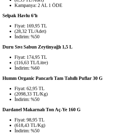
Kampanya: 2 AL 1 ÖDE
Selpak Havlu 6’lı
Fiyat: 169,95 TL
(28,32 TL/Adet)
İndirim: %50
Duru Sıvı Sabun Zeytinyağlı 1,5 L
Fiyat: 174,95 TL
(116,63 TL/Litre)
İndirim: %60
Humm Organic Pancarlı Tam Tahıllı Puflar 30 G
Fiyat: 62,95 TL
(2098,33 TL/Kg)
İndirim: %50
Dardanel Makarnalı Ton Aç-Ye 160 G
Fiyat: 98,95 TL
(618,43 TL/Kg)
İndirim: %50