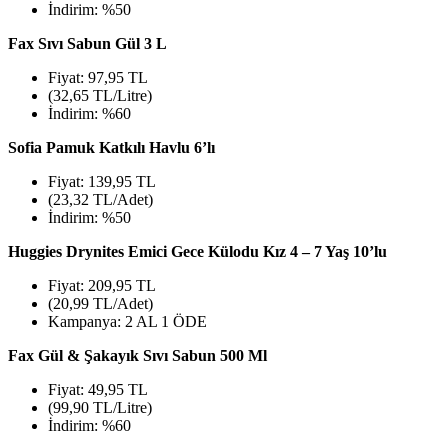
İndirim: %50
Fax Sıvı Sabun Gül 3 L
Fiyat: 97,95 TL
(32,65 TL/Litre)
İndirim: %60
Sofia Pamuk Katkılı Havlu 6’lı
Fiyat: 139,95 TL
(23,32 TL/Adet)
İndirim: %50
Huggies Drynites Emici Gece Külodu Kız 4 – 7 Yaş 10’lu
Fiyat: 209,95 TL
(20,99 TL/Adet)
Kampanya: 2 AL 1 ÖDE
Fax Gül & Şakayık Sıvı Sabun 500 Ml
Fiyat: 49,95 TL
(99,90 TL/Litre)
İndirim: %60