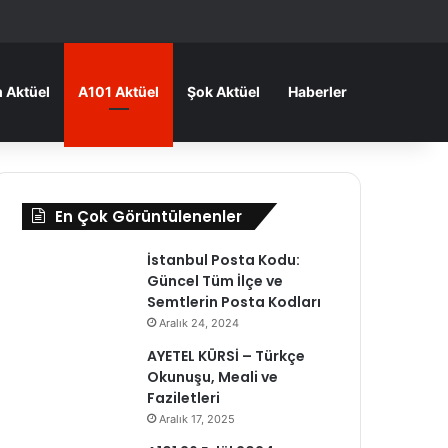
ma
 Aktüel
A101 Aktüel
Şok Aktüel
Haberler
En Çok Görüntülenenler
İstanbul Posta Kodu:
Güncel Tüm İlçe ve
Semtlerin Posta Kodları
Aralık 24, 2024
AYETEL KÜRSİ – Türkçe
Okunuşu, Meali ve
Faziletleri
Aralık 17, 2025