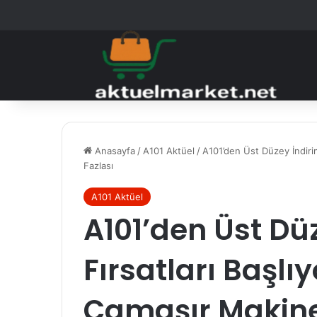
Anasayfa
/
A101 Aktüel
/
A101’den Üst Düzey İndirim
Fazlası
A101 Aktüel
A101’den Üst Dü
Fırsatları Başlı
Çamaşır Makine