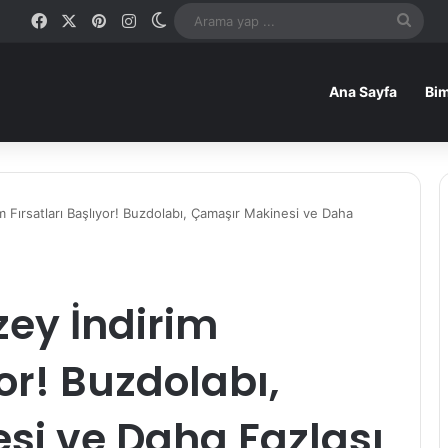
Facebook
X
Pinterest
Instagram
Dış görünümü değiştir
Ara
yap
Ana Sayfa
...
Bim
 Fırsatları Başlıyor! Buzdolabı, Çamaşır Makinesi ve Daha
zey İndirim
yor! Buzdolabı,
si ve Daha Fazlası