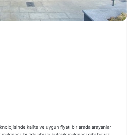
nolojisinde kalite ve uygun fiyatı bir arada arayanlar
ır makinesi, buzdolabı ve bulaşık makinesi gibi beyaz