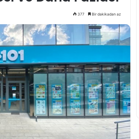
377
Bir dakikadan az