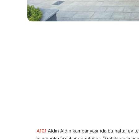
A101
Aldın Aldın kampanyasında bu hafta, ev tek
için harika fırsatlar sunuluyor. Özellikle çamaş