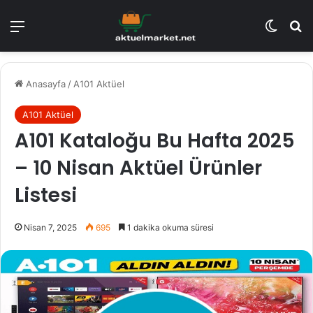
Menü
Dış gö
A
Anasayfa
/
A101 Aktüel
A101 Aktüel
A101 Kataloğu Bu Hafta 2025
– 10 Nisan Aktüel Ürünler
Listesi
Nisan 7, 2025
695
1 dakika okuma süresi