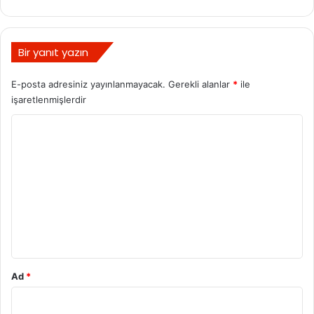
Bir yanıt yazın
E-posta adresiniz yayınlanmayacak.
Gerekli alanlar
*
ile
işaretlenmişlerdir
Y
o
r
u
m
*
Ad
*