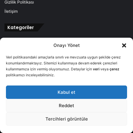
Gizlilik Politikası
İletişim
Kategoriler
Ana Sayfa
Onayı Yönet
Bim Aktüel
Veri politikasındaki amaçlarla sınırlı ve mevzuata uygun şekilde çerez
A101 Aktüel
konumlandırmaktayız. Sitemizi kullanmaya devam ederek çerezleri
Şok Aktüel
kullanmamıza izin vermiş oluyorsunuz. Detaylar için
veri
veya
çerez
politikamızı inceleyebilirsiniz.
Haberler
Kabul et
Reddet
© 2026
Powered by Aktuel Market
- Tüm Hakları Saklıdır.
Tercihleri görüntüle
Ana Sayfa
Bim Aktüel
A101 Aktüel
Şok Aktüel
Haberler